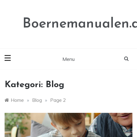
Skip
to
content
Boernemanualen.
Menu
Kategori:
Blog
Home
»
Blog
»
Page 2