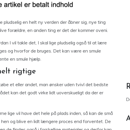
 pludselig en helt ny verden der åbner sig, nye ting
 blive forældre, en anden ting er det der kommer oveni.
dan I vil takle det, I skal lige pludselig også til at lære
ruges og hvorfor de bruges. Det kan være en smule
ente en smule hjælp.
elt rigtige
købe et eller andet, man ønsker uden tvivl det bedste
ådet kan det godt virke lidt uoverskueligt da der er
D
rne lige vil have det hele på plads inden, så kan de små
A
 hen og blive en lidt længere proces end forventet. De
men de findes også i forskellige materialer og derfor kan