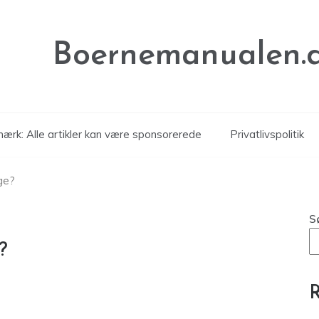
Boernemanualen.
ærk: Alle artikler kan være sponsorerede
Privatlivspolitik
ge?
S
?
R