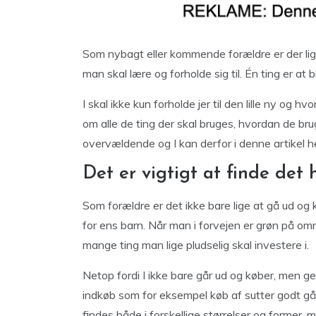
Som nybagt eller kommende forældre er der lige
man skal lære og forholde sig til. Én ting er at
I skal ikke kun forholde jer til den lille ny og hvor
om alle de ting der skal bruges, hvordan de b
overvældende og I kan derfor i denne artikel h
Det er vigtigt at finde det h
Som forældre er det ikke bare lige at gå ud og 
for ens barn. Når man i forvejen er grøn på omr
mange ting man lige pludselig skal investere i.
Netop fordi I ikke bare går ud og køber, men ge
indkøb som for eksempel køb af sutter godt gå
findes både i forskellige størrelser og former, 