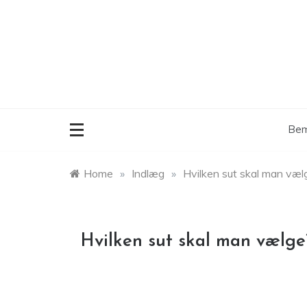
Skip
to
content
Bem
Home
»
Indlæg
»
Hvilken sut skal man væl
Hvilken sut skal man vælge