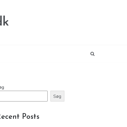
dk
øg
Søg
ecent Posts