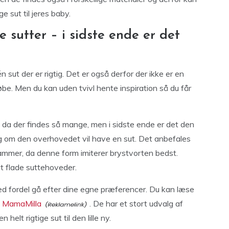
e sut til jeres baby.
 sutter – i sidste ende er det
én sut der er rigtig. Det er også derfor der ikke er en
 købe. Men du kan uden tvivl hente inspiration så du får
rt, da der findes så mange, men i sidste ende er det den
– og om den overhovedet vil have en sut. Det anbefales
r ammer, da denne form imiterer brystvorten bedst.
gt flade suttehoveder.
ed fordel gå efter dine egne præferencer. Du kan læse
 MamaMilla
. De har et stort udvalg af
 helt rigtige sut til den lille ny.