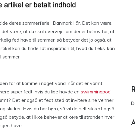
holde deres sommerferie i Danmark i år. Det kan være,
n det være, at du skal overveje, om der er behov for, at
rkelig fed have til sommer, så betyder det jo også, at
ikel kan du finde lidt inspiration til, hvad du f.eks. kan
il sommer.
gheden for at komme i noget vand, når det er varmt
 være super fedt, hvis du lige havde en
swimmingpool
armt? Det er også et fedt sted at invitere sine venner
D
og sludrer. Hvis du har børn, så vil de helt sikkert også
gså betyde, at I ikke behøver at køre til stranden hver
A
 egen have.