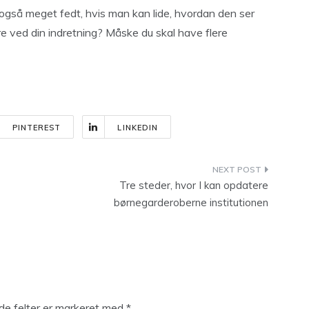
 også meget fedt, hvis man kan lide, hvordan den ser
re ved din indretning? Måske du skal have flere
PINTEREST
LINKEDIN
Tre steder, hvor I kan opdatere
børnegarderoberne institutionen
e felter er markeret med
*