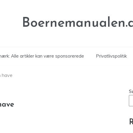
Boernemanualen.
ærk: Alle artikler kan være sponsorerede
Privatlivspolitik
in have
S
 have
R