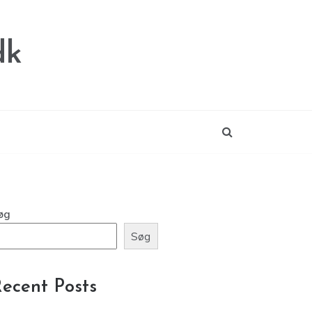
dk
øg
Søg
ecent Posts