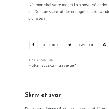
Når man skal være meget i sin have, så er det
ud. Det kan være, at der er noget, du skal ænd
blomster?
FACEBOOK
TWITTER
Indlægsnavigation
Hvilken sut skal man vælge?
Skriv et svar
Din e-mailadresse vil ikke blive publiceret.
Kræved