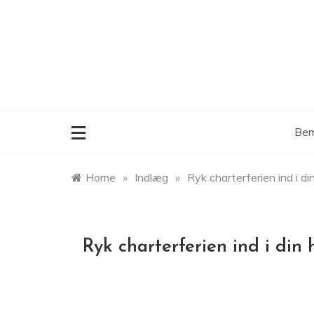
Skip
to
content
Bem
Home
»
Indlæg
»
Ryk charterferien ind i d
Ryk charterferien ind i din