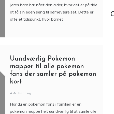
Overvej disse sjove senge til
børneværelset
3 Min Reading
Jeres barn har nået den alder, hvor det er på tide
at få sin egen seng til børneværelset. Dette er
C
ofte et tidspunkt, hvor barnet
Uundværlig Pokemon