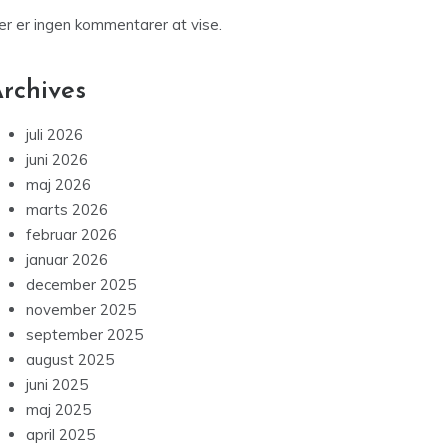
forsvinde ind i magiske verdener
Derfor fascinerer monstre stadig børn i alle
aldre
Godnatsange: Skab trygge og hyggelige
aftenrutiner for dit barn
Recent Comments
er er ingen kommentarer at vise.
rchives
juli 2026
juni 2026
maj 2026
marts 2026
februar 2026