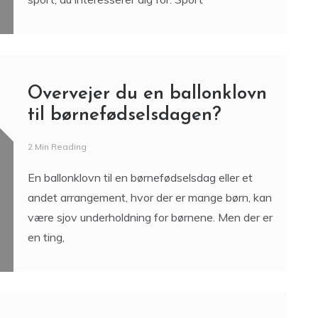
muligheder i de lokale
sportsforeninger
3 Min Reading
Hvis du er interesseret i sport, er der i Brædstrup
en række muligheder for at dyrke lige netop den
sport, du interesserer dig for. Sport
Overvejer du en ballonklovn
til børnefødselsdagen?
2 Min Reading
En ballonklovn til en børnefødselsdag eller et