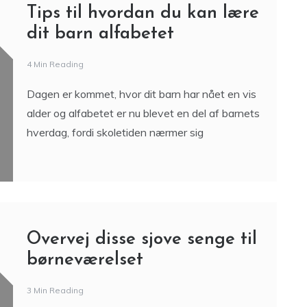
andet arrangement, hvor der er mange børn, kan
være sjov underholdning for børnene. Men der er
en ting,
Tips til hvordan du kan lære
dit barn alfabetet
4 Min Reading
Dagen er kommet, hvor dit barn har nået en vis
alder og alfabetet er nu blevet en del af barnets
hverdag, fordi skoletiden nærmer sig