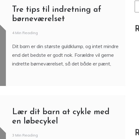
Blog
Familiearrangementer der styrker
fællesskabet
S
Tre tips til indretning af
børneværelset
R
4 Min Reading
Dit barn er din største guldklump, og intet mindre
end det bedste er godt nok. Forældre vil gerne
indrette børneværelset, så det både er pænt,