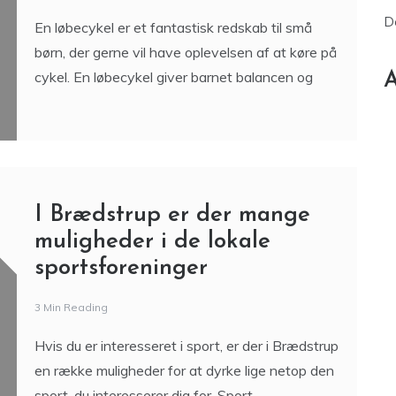
Lær dit barn at cykle med
en løbecykel
3 Min Reading
D
En løbecykel er et fantastisk redskab til små
børn, der gerne vil have oplevelsen af at køre på
cykel. En løbecykel giver barnet balancen og
A
I Brædstrup er der mange