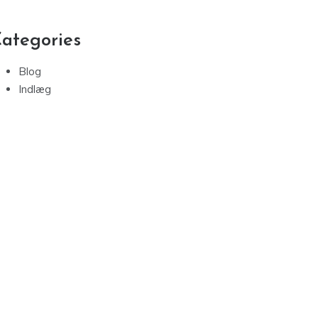
september 2021
august 2021
juni 2021
maj 2021
april 2021
marts 2021
februar 2021
januar 2021
ategories
Blog
Indlæg